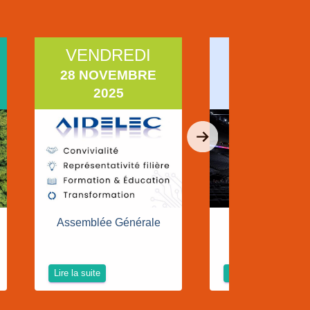
VENDREDI
VENDRE
28 NOVEMBRE
26 SEPTEM
2025
2025
Assemblée Générale
LDLC ARE
Lire la suite
Lire la suite