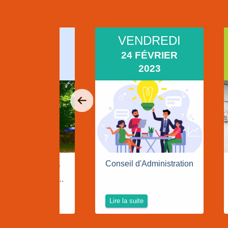
ENDREDI
VENDREDI
24 MARS
24 FÉVRIER
2023
2023
Rencontres Adhérents 2023
Conseil d'Administration
au Domaine des TOURNELLES -Lyon 5°-
 suite
Lire la suite