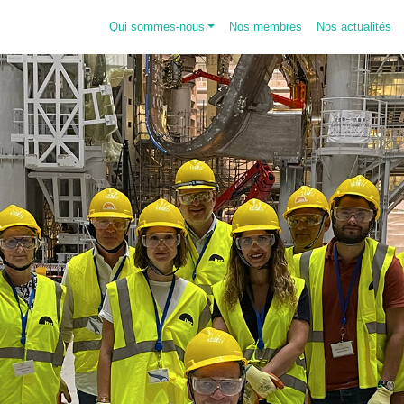
Qui sommes-nous
Nos membres
Nos actualités
e EDF
Rencontres Adhérents
Voyage
Comme tous les ans, profitez de
ce moment de...
e
Lire la suite
Lire la suit
Journée Adhérents 2026