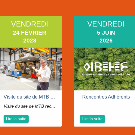
VENDREDI
VENDREDI
24 FÉVRIER
5 JUIN
2023
2026
Visite du site de MTB (Recycleur et fabricant, un modèle unique pour une économie circulaire)
Rencontres Adhérents
Visite du site de MTB recycling à Trept (38) - rencontre avec les dirigeants
Lire la suite
Lire la suite